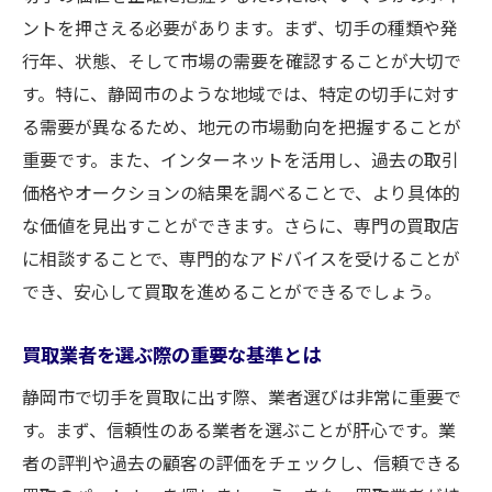
由
ントを押さえる必要があります。まず、切手の種類や発
静岡市で実績のある買取業者を見つける方
行年、状態、そして市場の需要を確認することが大切で
法
す。特に、静岡市のような地域では、特定の切手に対す
る需要が異なるため、地元の市場動向を把握することが
口コミと評判を活用した業者選び
重要です。また、インターネットを活用し、過去の取引
買取業者の専門性と査定力の重要性
価格やオークションの結果を調べることで、より具体的
信頼の証明：業者の認可や資格を確認する
な価値を見出すことができます。さらに、専門の買取店
顧客サービスとアフターサポートの比較
に相談することで、専門的なアドバイスを受けることが
静岡市で高い評価を受けている買取業者の
でき、安心して買取を進めることができるでしょう。
特徴
コレクター必見切手の価値を最大化する買取テ
買取業者を選ぶ際の重要な基準とは
クニック
静岡市で切手を買取に出す際、業者選びは非常に重要で
切手の分類が買取価格に与える影響
す。まず、信頼性のある業者を選ぶことが肝心です。業
状態を保つための最適な保存方法
者の評判や過去の顧客の評価をチェックし、信頼できる