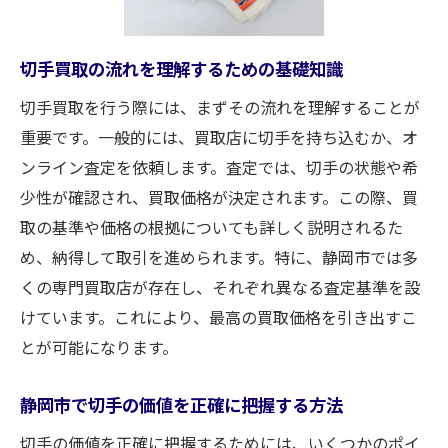
偽造切手に注意！真贋を見極めるポイント
静岡市での切手買取にありがちなトラブル
切手買取の流れを理解するための基礎知識
事例
切手買取を行う際には、まずその流れを理解することが
買取市場の変動を読むことで切手を高く売る秘
重要です。一般的には、買取店に切手を持ち込むか、オ
訣
ンライン査定を依頼します。査定では、切手の状態や希
静岡市の切手市場の最近のトレンドを分析
少性が確認され、買取価格が決定されます。この際、買
市場価格の変動を予測するためのデータ収
取の基準や価格の根拠についても詳しく説明されるた
集法
め、納得して取引を進められます。特に、静岡市では多
切手コレクションの未来価値を見極める
くの専門買取店が存在し、それぞれ異なる査定基準を設
希少性と需要が市場に与える影響について
けています。これにより、最高の買取価格を引き出すこ
競合分析で発見する静岡市の買取市場の動
とが可能になります。
向
切手市場の季節変動とその対策
静岡市で切手の価値を正確に把握する方法
静岡市で信頼できる買取業者の選び方とその理
切手の価値を正確に把握するためには、いくつかのポイ