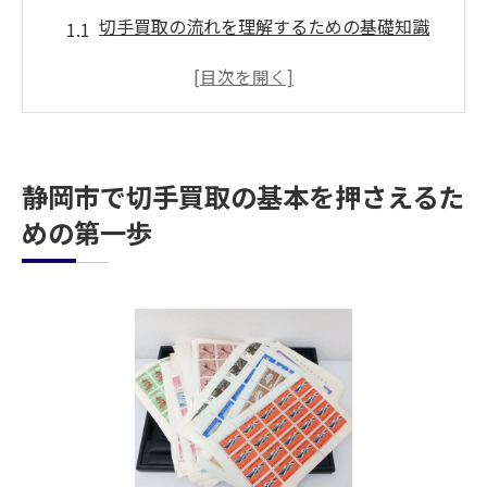
切手買取の流れを理解するための基礎知識
静岡市で切手の価値を正確に把握する方法
買取業者を選ぶ際の重要な基準とは
切手買取における書類の準備の重要性
静岡市の市場特性を理解して高値を引き出
静岡市で切手買取の基本を押さえるた
す
めの第一歩
切手の保存状態が買取価格に与える影響
切手買取の落とし穴を避けるためのチェックポ
イント
静岡市で避けるべき買取業者の特徴
切手の査定を依頼する際の注意点
高く売るためのタイミングの見極め方
買取契約書の細部に注意を払う理由