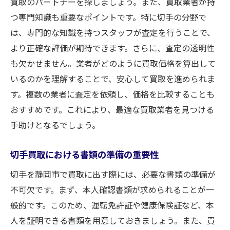
切手の希少性を理解して高く売るコツ
買取のパートナーを探しましょう。また、買取業者が持
つ専門知識も重要なポイントです。特に切手の分野で
専門家による査定を活用する方法
は、専門的な知識を持つスタッフが査定を行うことで、
オークションを利用した切手売却の利点
より正確な評価が期待できます。さらに、査定の透明性
静岡市の切手買取イベントを活用する
も欠かせません。業者がどのように買取価格を算出して
静岡市で切手を売るタイミングの見極め方
いるのかを理解することで、安心して買取を進められま
季節ごとに異なる切手買取の相場
す。複数の業者に査定を依頼し、価格を比較することも
切手市場のイベントカレンダーを活用する
おすすめです。これにより、最適な買取業者を見つける
市場の需要と供給を把握するタイミング
手助けとなるでしょう。
静岡市の特別セールを見逃さない
切手買取における書類の準備の重要性
切手価値のピークを見極めるための方法
切手を静岡市で買取に出す際には、必要な書類の準備が
売るべき時期と留めておくべき理由
不可欠です。まず、本人確認書類が求められることが一
静岡市の切手買取事情を知ることで得られるメ
般的です。このため、運転免許証や健康保険証など、本
リット
人を証明できる書類を用意しておきましょう。また、買
地域特有の切手コレクションを高く売る方