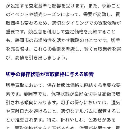
が設定する査定基準も影響を受けます。また、季節ごと
切手の価値を高めるための日常的なケア
のイベントや観光シーズンによって、需要が変動し、買
静岡市の買取市場をプロの視点から分析
取価格も変わるため、適切なタイミングでの買取依頼が
新しい市場の開拓とその戦略
重要です。競合店を利用して査定価格を比較すること
静岡市での切手売却を成功に導くための秘
も、静岡市の市場特性を活かす戦略のひとつです。切手
訣
を売る際は、これらの要素を考慮し、賢く買取業者を選
び、高値を引き出しましょう。
切手の保存状態が買取価格に与える影響
切手買取において、保存状態は価格に直結する重要な要
素です。静岡市でも、保存状態が良好な切手は高額で取
引される傾向にあります。切手の保存においては、湿気
や直射日光を避けること、適切なアルバムに保管するこ
とが推奨されます。特に、折れやしわ、色あせがある
と、買取価格が大きく下がるため、注意が必要です。買