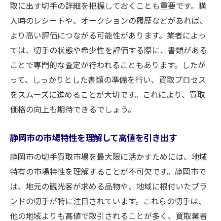
取に出す切手の詳細を把握しておくことも重要です。購
法
入時のレシートや、オークションの履歴などがあれば、
静岡市の買取業者のネットワークを活用す
より高い評価につながる可能性があります。業者によっ
る
ては、切手の状態や希少性を評価する際に、書類がある
地元市場の特性を理解して有利に交渉する
ことで専門的な査定が行われることもあります。したが
地域限定のプレミアム切手を狙う
って、しっかりとした書類の準備を行い、買取プロセス
静岡市内での切手オークション参加のスス
をスムーズに進めることが大切です。これにより、買取
メ
価格の向上も期待できるでしょう。
地元の切手イベントで得る情報の価値
静岡市の市場特性を理解して高値を引き出す
買取プロが教える静岡市で切手を高く売るため
の戦略
静岡市の切手買取市場を最大限に活かすためには、地域
特有の市場特性を理解することが不可欠です。静岡市で
プロの眼が選ぶ切手買取の最適なタイミン
は、地元の観光客が求める品物や、地域に根付いたブラ
グ
ンドの切手が特に注目されています。これらの切手は、
業者との交渉を成功させるためのテクニッ
他の地域よりも高値で取引されることが多く、買取業者
ク