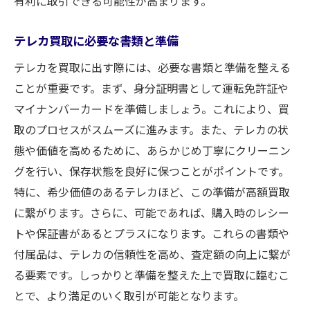
有利に取引できる可能性が高まります。
取引の成功を左右する事前準備のポイント
静岡での買取交渉を成功させる秘訣
テレカ買取に必要な書類と準備
満足のいく買取体験を得るためのステップ
テレカを買取に出す際には、必要な書類と準備を整える
取引後のフォローアップを忘れない方法
ことが重要です。まず、身分証明書として運転免許証や
交渉力を高めるためのコミュニケーション
マイナンバーカードを準備しましょう。これにより、買
術
取のプロセスがスムーズに進みます。また、テレカの状
態や価値を高めるために、あらかじめ丁寧にクリーニン
静岡での買取取引で注意すべきリスク管理
グを行い、保存状態を良好に保つことがポイントです。
特に、希少価値のあるテレカほど、この準備が高額買取
に繋がります。さらに、可能であれば、購入時のレシー
トや保証書があるとプラスになります。これらの書類や
付属品は、テレカの信頼性を高め、査定額の向上に繋が
る要素です。しっかりと準備を整えた上で買取に臨むこ
とで、より満足のいく取引が可能となります。