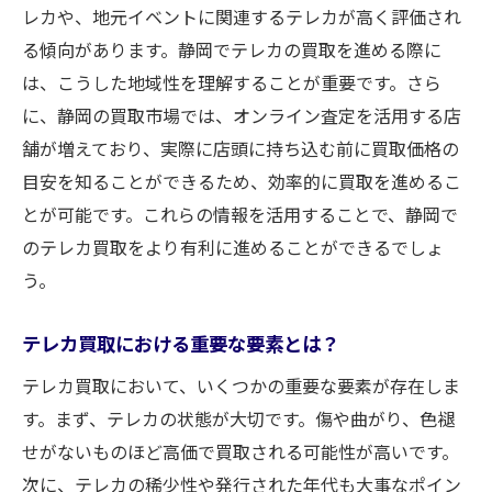
口コミサイトでの買取店選びの注意点
レカや、地元イベントに関連するテレカが高く評価され
る傾向があります。静岡でテレカの買取を進める際に
静岡でテレカを高価買取してもらうための査定
は、こうした地域性を理解することが重要です。さら
ポイント
に、静岡の買取市場では、オンライン査定を活用する店
査定前にテレカの状態を整える方法
舗が増えており、実際に店頭に持ち込む前に買取価格の
高価買取が期待できるテレカの特徴
目安を知ることができるため、効率的に買取を進めるこ
静岡の店舗が注目する査定基準とは
とが可能です。これらの情報を活用することで、静岡で
テレカの希少価値を理解するポイント
のテレカ買取をより有利に進めることができるでしょ
プレミアムカードの査定で注意すべき点
う。
査定時に重視されるテレカの条件
テレカ買取における重要な要素とは？
複数店舗でテレカ査定静岡での最適な買取条件
を見つける
テレカ買取において、いくつかの重要な要素が存在しま
静岡で複数店舗を訪れる際の計画法
す。まず、テレカの状態が大切です。傷や曲がり、色褪
せがないものほど高価で買取される可能性が高いです。
査定結果を効率的に比較する手法
次に、テレカの稀少性や発行された年代も大事なポイン
最良の買取条件を引き出す交渉術