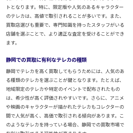
トとなります。特に、限定版や人気のあるキャラクター
静岡の買取店間での価格差の実態
のテレカは、高値で取引されることが多いです。また、
賢い査定回りのスケジュール管理
買取店選びも重要で、専門知識を持ったスタッフがいる
査定結果を正確に記録する重要性
店舗を選ぶことで、より適正な査定を受けることができ
テレカの状態チェック静岡で買取前に確認すべ
ます。
きこと
テレカの保存状態が買取価格に与える影響
静岡での買取に有利なテレカの種類
静岡での買取前に行うべき状態チェック
静岡でテレカを高く買取してもらうためには、人気のあ
傷や汚れの有無を確認する具体的方法
る種類のテレカを選ぶことが鍵となります。たとえば、
地域限定のテレカや特定のイベントで配布されたもの
テレカのオリジナルパッケージの重要性
は、希少性が高く評価されやすいです。さらに、アニメ
静岡での買取に適した保管方法
や映画のキャラクターが描かれたテレカもコレクターの
状態に応じた買取価格の変動要因
間で人気が高く、高価で取引される傾向があります。こ
満足のいくテレカ買取取引を静岡で実現する方
のようなテレカを持っている場合、静岡での買取市場で
法