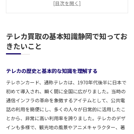
テレカ買取における重要な要素とは？
静岡での買取に有利なテレカの種類
テレカ買取に必要な書類と準備
テレカ買取の基本知識静岡で知ってお
テレカ買取の流れを事前に把握する
きたいこと
テレカ買取で賢く選ぶ静岡で失敗しないための
方法
静岡の信頼できる買取店を見つける方法
テレカの歴史と基本的な知識を理解する
口コミとレビューを活用した賢い選び方
テレホンカード、通称テレカは、1970年代後半に日本で
査定プロセスの透明性を見極めるポイント
初めて導入され、瞬く間に全国に広がりました。当時の
複数の店舗で査定額を比較するテクニック
通信インフラの革命を象徴するアイテムとして、公共電
話の利用を簡便にし、多くの人々が日常的に活用したこ
静岡での買取交渉を成功させるコツ
とから、非常に高い利用率を誇りました。テレカのデザ
買取店との信頼関係を築く方法
インも多様で、観光地の風景やアニメキャラクター、著
静岡のテレカ買取相場を事前に調べて交渉力を