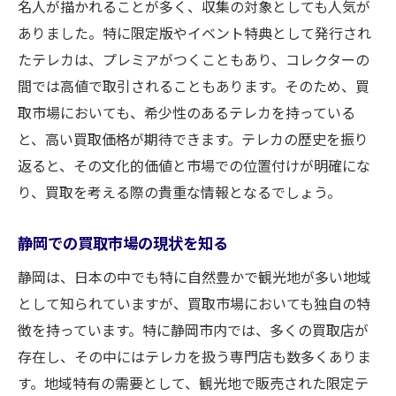
名人が描かれることが多く、収集の対象としても人気が
アップ
ありました。特に限定版やイベント特典として発行され
テレカ買取の相場を把握する重要性
たテレカは、プレミアがつくこともあり、コレクターの
相場情報を得るための効果的な方法
間では高値で取引されることもあります。そのため、買
静岡地域の特有の相場傾向を理解する
取市場においても、希少性のあるテレカを持っている
テレカの状態が価格に与える影響
と、高い買取価格が期待できます。テレカの歴史を振り
返ると、その文化的価値と市場での位置付けが明確にな
事前調査が交渉を有利にする理由
り、買取を考える際の貴重な情報となるでしょう。
最新の市場動向を常にチェックする
テレカ買取店舗選び静岡での信頼できる選択肢
静岡での買取市場の現状を知る
静岡で評判の良い買取店の特徴
静岡は、日本の中でも特に自然豊かで観光地が多い地域
店舗の信頼性を確認するためのポイント
として知られていますが、買取市場においても独自の特
長期的に安定した買取実績を持つ店を選ぶ
徴を持っています。特に静岡市内では、多くの買取店が
静岡の地元密着型店舗のメリット
存在し、その中にはテレカを扱う専門店も数多くありま
オンライン査定サービスの活用法
す。地域特有の需要として、観光地で販売された限定テ