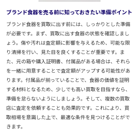
対話
ブランド食器を売る前に知っておきたい準備ポイント
お客様の声から見る買取の満足度と信頼
他店と比較してわかる買取大吉の強み
ブランド食器を買取に出す前には、しっかりとした準備
が必要です。まず、買取に出す食器の状態を確認しまし
ブランド食器の高価買取を可能にする専門スタ
ょう。傷や汚れは査定額に影響を与えるため、可能な限
ッフの技術
り清掃を行い、見た目を良くすることが重要です。ま
専門スタッフが持つブランド食器鑑定の技
た、元の箱や購入証明書、付属品がある場合は、それら
術
を一緒に用意することで査定額がアップする可能性があ
経験豊富なスタッフによる正確な価値判断
ります。付属品が揃っていることで、食器の価値を証明
高い鑑定技術が実現する高価買取の秘密
する材料となるため、少しでも高い買取を目指すなら、
査定における細やかなチェックポイント
準備を怠らないようにしましょう。そして、複数の買取
お客様に寄り添う丁寧な対応とサービス
店に査定を依頼することも効果的です。これにより、買
専門スタッフが常に学ぶ最新の市場トレン
取相場を意識した上で、最適な条件を見つけることがで
ド
きます。
静岡市でブランド食器を売るならここが違う買