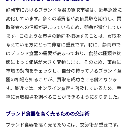
高価買取を実現する透明性のあるプロセス
静岡市におけるブランド食器の買取市場は、近年急速に
査定後のスムーズな手続きとフォローアッ
変化しています。多くの消費者が高価買取を期待し、買
プ
取業者への信頼が高まっているため、競争が激化してい
お客様の信頼を得るための査定の細やかさ
ます。このような市場の動向を把握することは、買取を
静岡市での買取体験を一新する買取大吉新静岡
考えている方にとって非常に重要です。特に、静岡市で
店のサービス
はブランド食器の需要が高まっており、食器の種類や状
お客様のニーズに応える多様な買取サービ
態によって価格が大きく変動します。そのため、事前に
ス
市場の動向をチェックし、自分の持っているブランド食
買取大吉新静岡店が提供する出張サービス
器の相場を知ることが、買取を成功させる鍵となりま
の魅力
す。最近では、オンライン査定も普及しているため、手
静岡市内での店舗アクセスと利便性
軽に買取相場を調べることができるようになりました。
リピーターが多い理由：顧客体験の質
ブランド食器を高く売るための交渉術
新しい買取体験を提供するための取り組み
ブランド食器を高く売るためには、交渉術が重要です。
時代に合わせたオンライン査定サービス