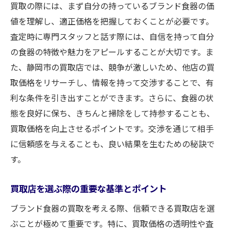
買取の際には、まず自分の持っているブランド食器の価
高価買取を実現するために知っておきたいブラ
値を理解し、適正価格を把握しておくことが必要です。
ンド食器の価値
査定時に専門スタッフと話す際には、自信を持って自分
ブランド食器の価値を決める要素とは
の食器の特徴や魅力をアピールすることが大切です。ま
市場における人気ブランドとその特徴
た、静岡市の買取店では、競争が激しいため、他店の買
ブランド食器の保存状態が与える影響
取価格をリサーチし、情報を持って交渉することで、有
価値を上げるためのメンテナンス方法
利な条件を引き出すことができます。さらに、食器の状
トレンドを把握しておく重要性
態を良好に保ち、きちんと掃除をして持参することも、
専門家の視点から見るブランド食器の未来
買取価格を向上させるポイントです。交渉を通じて相手
に信頼感を与えることも、良い結果を生むための秘訣で
買取大吉新静岡店が選ばれる理由とその買取実
す。
績
長年の実績が証明する信頼と安心
買取店を選ぶ際の重要な基準とポイント
多数の買取実績から見るお客様の評価
ブランド食器の買取を考える際、信頼できる買取店を選
選ばれる理由：専門的な査定力とサービス
ぶことが極めて重要です。特に、買取価格の透明性や査