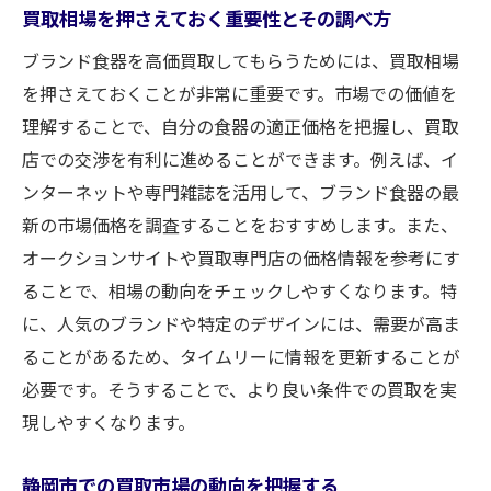
買取相場を押さえておく重要性とその調べ方
取大吉の魅力
他店にはない買取大吉独自のサービスとは
ブランド食器を高価買取してもらうためには、買取相場
を押さえておくことが非常に重要です。市場での価値を
静岡市で多くの人が選ぶ理由とは何か
理解することで、自分の食器の適正価格を把握し、買取
口コミで広がる買取大吉新静岡店の評判
店での交渉を有利に進めることができます。例えば、イ
安心して利用できる店内の雰囲気とスタッ
ンターネットや専門雑誌を活用して、ブランド食器の最
フ
新の市場価格を調査することをおすすめします。また、
買取大吉新静岡店の最新サービスのご紹介
オークションサイトや買取専門店の価格情報を参考にす
地域に根ざした信頼の買取実績
ることで、相場の動向をチェックしやすくなります。特
安心の査定プロセスであなたのブランド食器を
に、人気のブランドや特定のデザインには、需要が高ま
適正価格で買取
ることがあるため、タイムリーに情報を更新することが
初めてでも安心！査定の基本プロセス解説
必要です。そうすることで、より良い条件での買取を実
適正価格での買取を保証する査定基準
現しやすくなります。
お客様の大切な食器を慎重に評価する理由
静岡市での買取市場の動向を把握する