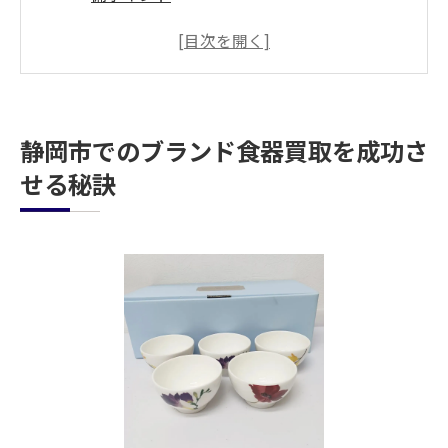
買取相場を押さえておく重要性とその調べ
方
静岡市での買取市場の動向を把握する
ブランド食器を高く売るための交渉術
静岡市でのブランド食器買取を成功さ
買取店を選ぶ際の重要な基準とポイント
せる秘訣
実際の買取体験談から学ぶ成功の秘訣
買取大吉新静岡店で大切な食器を最高値で売る
方法
高価買取を保証する査定手順のご紹介
初めての方でも安心！買取プロセスの流れ
ブランド食器を最高値で売るために必要な
情報
買取大吉新静岡店が誇る専門スタッフとの