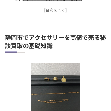
買取前にアクセサリーを手入れする理由
静岡市で信頼できる買取店を見つけるには
買取プロセスをスムーズに進めるための準
備
静岡市でアクセサリーを高値で売る秘
高値買取のための交渉テクニック
訣買取の基礎知識
買取後の手続きと注意点
信頼できる買取サービスの選び方静岡市編
口コミからわかる買取店の評価
静岡市内で人気の買取店の特徴
公正な査定を行う買取店の見極め方
アフターサービスが充実しているか確認す
る
買取店選びで避けるべきポイント