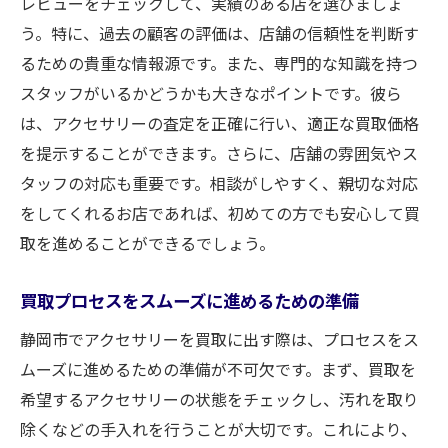
レビューをチェックして、実績のある店を選びましょ
査定の流れを詳しく解説
う。特に、過去の顧客の評価は、店舗の信頼性を判断す
専門家による丁寧な査定のポイント
るための貴重な情報源です。また、専門的な知識を持つ
査定時に考慮される要素
スタッフがいるかどうかも大きなポイントです。彼ら
査定時間とその効率化
は、アクセサリーの査定を正確に行い、適正な買取価格
を提示することができます。さらに、店舗の雰囲気やス
お客様とのコミュニケーションの重要性
タッフの対応も重要です。相談がしやすく、親切な対応
査定結果に納得するための方法
をしてくれるお店であれば、初めての方でも安心して買
高評価の買取サービスを受けるためのチェック
取を進めることができるでしょう。
ポイント静岡市
買取サービス選びの基準を設定する
買取プロセスをスムーズに進めるための準備
高評価サービスの共通点を知る
静岡市でアクセサリーを買取に出す際は、プロセスをス
トラブルを避けるための対策
ムーズに進めるための準備が不可欠です。まず、買取を
静岡市内での成功事例を参考にする
希望するアクセサリーの状態をチェックし、汚れを取り
サービス向上のためのフィードバックの活
除くなどの手入れを行うことが大切です。これにより、