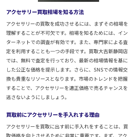
オンラインとオフラインの買取店比較
アクセサリー買取相場を知る方法
買取大吉新静岡店が選ばれる理由アクセサリー
アクセサリーの買取を成功させるには、まずその相場を
買取で安心を
理解することが不可欠です。相場を知るためには、イン
買取大吉新静岡店の評判と信頼性
ターネットでの調査が有効です。また、専門家による査
専門知識が豊富なスタッフによる査定
定を利用することも一つの手段です。買取大吉新静岡店
透明性のある買取プロセス
では、無料で査定を行っており、最新の相場情報を基に
迅速かつ丁寧な対応の魅力
した公正な価格を提示します。さらに、SNSでの情報交
お客様の声から見る信頼度
換も貴重なリソースとなります。市場のトレンドを把握
地域に密着したサービス提供
することで、アクセサリーを適正価格で売るチャンスを
アクセサリー買取の流れ静岡市での手続きポイ
逃さないようにしましょう。
ント
買取前にアクセサリーを手入れする理由
初めての方でも安心な買取手続き
アクセサリーを買取に出す前に手入れをすることは、買
買取ステップを理解してスムーズに進める
取価格を向上させるために非常に重要です。まず、アク