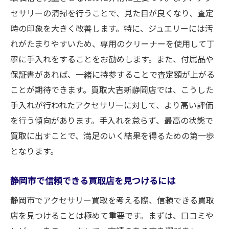
必要書類とその準備方法
セサリーの清掃を行うことで、見た目が良くなり、査定
査定時に確認すべきポイント
時の印象を大きく改善します。特に、ジュエリーには汚
買取契約前に確認すべき注意点
れがたまりやすいため、専用のクリーナーを使用して丁
買取後の対応と次のステップ
寧に手入れをすることをお勧めします。また、付属品や
静岡市内での買取体験談アクセサリーを手放す
保証書があれば、一緒に持参することで査定額が上がる
前に知っておきたいこと
ことが期待できます。買取大吉新静岡店では、こうした
体験者が語る買取成功の秘訣
手入れが行われたアクセサリーに対して、より高い評価
買取前に注意すべきポイント
を行う傾向があります。手入れを怠らず、最高の状態で
買取に出すことで、満足のいく結果を得るための第一歩
アクセサリーの価値を見極める方法
となります。
買取店選びの重要性
トラブルを避けるための予備知識
静岡市で信頼できる買取店を見つけるには
買取体験から学ぶ心構え
静岡市でアクセサリー買取を考える際、信頼できる買取
買取大吉新静岡店でのアクセサリー査定プロセ
店を見つけることは極めて重要です。まずは、口コミや
ス解説