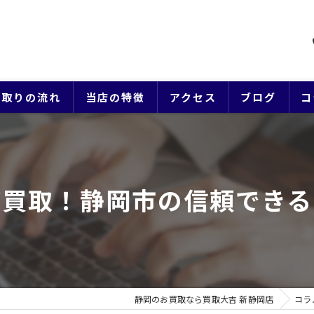
買取りの流れ
当店の特徴
アクセス
ブログ
コ
貴金属
ブランド
価買取！静岡市の信頼できる
ジュエリー
時計
生前整理
静岡のお買取なら買取大吉 新静岡店
コラ