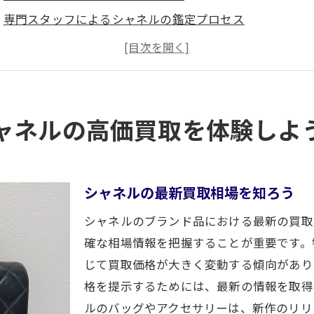
専門スタッフによるシャネルの鑑定プロセス
高価買取を実現するためのポイント
静岡市内での買取実績とお客様の声
シャネル買取の流れと必要な書類
買取大吉新静岡店のアクセス方法
ャネルの高価買取を体験しよ
岡市でブランド買取を考えるなら信頼できる専門店へ
信頼できるブランド買取店の選び方
静岡市内のブランド買取店の比較
シャネルの最新買取相場を知ろう
ブランド買取専門店のメリットとデメリット
シャネルのブランド品における最新の買取
静岡市でのブランド買取の流れ
確な相場情報を把握することが重要です。
ブランド品の鑑定基準と市場価値
じて買取価格が大きく変動する傾向があり
格を提示するためには、最新の情報を取得
顧客満足度の高い買取店の特徴
ルのバッグやアクセサリーは、新作のリリ
ランド買取のプロが教えるシャネルの価値を最大限に引き