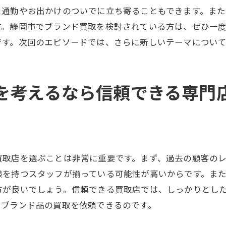
静岡市での買取成功事例紹介
、通勤やお出かけのついでに立ち寄ることもできます。ま
す。静岡市でブランド買取を検討されている方は、ぜひ一
顧客満足度の高いシャネル買取
です。次回のエピソードでは、さらに新しいテーマについ
お客様の声から学ぶ買取のポイント
を考えるなら信頼できる専門
買取店を選ぶことは非常に重要です。まず、過去の顧客の
験を持つスタッフが揃っている可能性が高いからです。ま
方が良いでしょう。信頼できる買取店では、しっかりとし
てブランド品の買取を依頼できるのです。