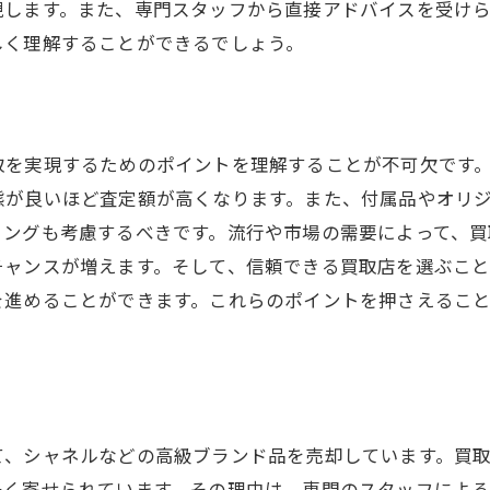
買取後のアフターサービスも確認しよう
現します。また、専門スタッフから直接アドバイスを受け
しく理解することができるでしょう。
ャネルの買取査定を無料で受けられる静岡市のおすすめ店
無料査定を行っている買取店のリスト
シャネル買取の無料査定の流れ
査定結果を最大限に活用する方法
取を実現するためのポイントを理解することが不可欠です
態が良いほど査定額が高くなります。また、付属品やオリ
静岡市内の無料査定の比較と口コミ
ミングも考慮するべきです。流行や市場の需要によって、買
無料査定で確認するべきポイント
チャンスが増えます。そして、信頼できる買取店を選ぶこ
おすすめ店の選び方と注意点
を進めることができます。これらのポイントを押さえるこ
岡市のブランド買取市場とシャネルの高価買取事情
静岡市のブランド買取市場の現状
シャネル買取市場のトレンドと動向
高価買取を実現するための市場分析
て、シャネルなどの高級ブランド品を売却しています。買取
静岡市のシャネル買取の過去と現在
多く寄せられています。その理由は、専門のスタッフによ