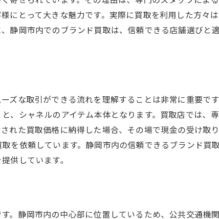
ブランド買取市場の専門家が語る今後の予測
客様にとって大きな魅力です。実際に買取を利用した方々
市場動向に基づく買取戦略
に、静岡市内でのブランド買取は、信頼できる店舗選びと
ランド買取のプロフェッショナルが語るシャネルの高価買
買取プロが教えるシャネルの鑑定ポイント
高価買取を引き出すための交渉術
専門店が重視するシャネルの特徴
ムーズな取引ができる流れを理解することは非常に重要で
ブランド買取の裏話と成功事例
）と、シャネルのアイテム本体となります。買取店では、
プロフェッショナルの査定秘訣
示された買取価格に納得した場合、その場で現金の受け取
シャネル買取における注意点
買取を依頼しています。静岡市内の信頼できるブランド買
を提供しています。
ャネルを静岡市で高価買取に成功したお客様の声
お客様の体験談と感想
高価買取までの具体的なステップ
シャネル買取に成功するためのアドバイス
です。静岡市内の中心部に位置しているため、公共交通機