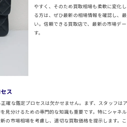
やすく、そのため買取相場も柔軟に変化し
シャネルの保存状態が買取価格に与える影響
る方は、ぜひ最新の相場情報を確認し、最
付属品や保証書の重要性
い。信頼できる買取店で、最新の市場デー
人気モデルと高価買取の関係
す。
最新のシャネル買取相場をチェック
査定前に行うべきメンテナンス
買取交渉で成功するためのコツ
岡市でシャネルを高価買取してもらうためのポイント
買取時期と市場動向を見極める
信頼できる買取店を選ぶ重要性
ロセス
シャネル買取の事前準備とチェックリスト
る正確な鑑定プロセスは欠かせません。まず、スタッフは
査定に必要な情報を正確に提供する
物を見分けるための専門的な知識も重要です。特にシャネ
複数の買取店で査定を受けるメリット
最新の市場相場を考慮し、適切な買取価格を提示します。