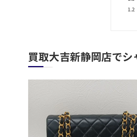
買取大吉新静岡店でシ
静
ブ