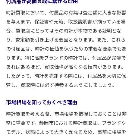
付属品が高価買取に繋がる理由
付属品の有無で変わる査定額
付属品を揃えるためのポイント
時計買取において、付属品の有無は査定額に大きな影響
を与えます。保証書や元箱、取扱説明書が揃っている場
高級ブランドも納得静岡市で時計買取が高価に
合、買取店にとってはその時計が本物である証明とな
なりやすい理由
り、査定額を引き上げる要因となります。また、これら
高級ブランド時計の市場動向
の付属品は、時計の価値を保つための重要な要素でもあ
静岡市の時計買取市場の特徴
ります。特に高級ブランドの時計では、付属品が完璧で
高価買取のためのブランド戦略
あればあるほど、買取価格が高くなる傾向があります。
市場価値を高めるためのポイント
したがって、時計を売却する際には、付属品を大切に保
高級ブランド時計の査定ポイント
管し、買取時には必ず持参するようにしましょう。
静岡市での高価買取を実現するための工夫
市場相場を知っておくべき理由
時計買取を考える際、市場相場を把握しておくことは非
常に重要です。静岡市における時計買取は、ブランドや
モデル、状態によって大きく異なるため、事前に相場を