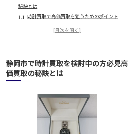
秘訣とは
時計買取で高価買取を狙うためのポイント
静岡市で信頼できる買取店の特徴
時計の状態が査定額に与える影響
付属品が高価買取に繋がる理由
市場相場を知っておくべき理由
静岡市で時計買取を検討中の方必見高
専門査定士がいる店舗を選ぶメリット
価買取の秘訣とは
ロレックスやオメガも静岡市で時計買取高価な
理由を解説
ロレックスが高価買取される理由
オメガの時計が人気の理由
高級ブランド時計の市場価値
ブランド時計の市場相場の見方