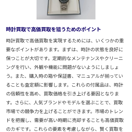
高級時計の保管方法とその重要性
査定士がブランド時計を評価するポイント
時計買取静岡市で最高の体験をするためのポイ
時計買取で高価買取を狙うためのポイント
ント
時計買取で高価買取を実現するためには、いくつかの重
事前準備が成功の鍵
要なポイントがあります。まずは、時計の状態を良好に
静岡市のおすすめ買取店紹介
保つことが大切です。定期的なメンテナンスやクリーニ
適切な査定を受けるためのコツ
ングを行い、外観や機能に問題がないようにしましょ
買取プロセスの流れを理解する
う。また、購入時の箱や保証書、マニュアルが揃ってい
満足度の高い買取を実現するために
ることも査定額に影響します。これらの付属品は、時計
安心して利用できる買取店の選び方
の信頼性を高め、買取価格を引き上げる要因となりま
買取大吉新静岡店が語る高価買取の秘訣とその
す。さらに、人気ブランドやモデルを選ぶことで、買取
理由
市場での競争力を上げることができます。市場のトレン
ドを把握し、需要が高い時期に売却することも高価買取
買取大吉新静岡店の強みとは
のカギです。これらの要素を考慮しながら、賢く買取を
専門査定士による正確な査定