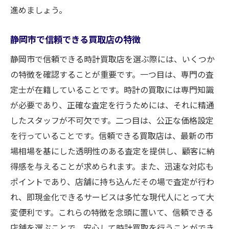
進めましょう。
最新市場相場の追跡と反映
顧客満足度を高めるサービス
静岡市で信頼できる買取店の特徴
高価買取を実現するための工夫
静岡市で信頼できる時計買取店を選ぶ際には、いくつか
時計買取での成功事例紹介
の特徴を確認することが重要です。一つ目は、専門の査
日本ブランドも高価買取静岡市で時計買取の流
定士が在籍していることです。時計の買取には専門知識
れを紹介
が必要であり、正確な査定を行うためには、それに精通
セイコーやカシオも高価買取される理由
したスタッフが不可欠です。二つ目は、公正な価格設定
日本ブランド時計の市場価値
を行っていることです。信頼できる買取店は、最新の市
場相場を基にした透明性のある査定を提供し、顧客に納
買取プロセスの詳細ガイド
得感を与えることが求められます。また、迅速な対応も
高価買取を実現するためのポイント
ポイントであり、店舗に持ち込んだその場で査定が行わ
付属品の重要性とその影響
れ、即現金化できるサービスは多忙な現代人にとって大
専門査定士が提供する安心の買取体験
変便利です。これらの特徴を念頭に置いて、信頼できる
時計買取静岡市で満足度が高い理由専門査定士
店舗を選ぶことで、安心して時計買取を行うことができ