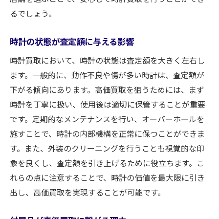
の存在
るでしょう。
専門査定士の役割とその重要性
時計の状態が査定額に与える影響
査定士の経験と知識がもたらすメリット
信頼できる査定士を選ぶポイント
時計買取において、時計の状態は査定額を大きく左右し
専門査定士がいる店の特徴
ます。一般的に、動作不良や傷が多い時計は、査定額が
下がる傾向にあります。高価買取を狙うためには、まず
査定士の資格とその意義
時計を丁寧に扱い、使用後は適切に保管することが重要
専門査定士による高価買取の実現
です。定期的なメンテナンスを行い、オーバーホールを
静岡市で時計買取付属品の有無が査定額に与え
施すことで、時計の内部機構を正常に保つことができま
る影響
す。また、外装のクリーニングを行うことも視覚的な印
付属品が高価買取に与える影響とは
象を良くし、査定額を引き上げるために役立ちます。こ
付属品の種類とその価値
れらの点に注意することで、時計の価値を最大限に引き
時計のオリジナルボックスの重要性
出し、高価買取を実現することが可能です。
保証書の有無が査定に与える影響