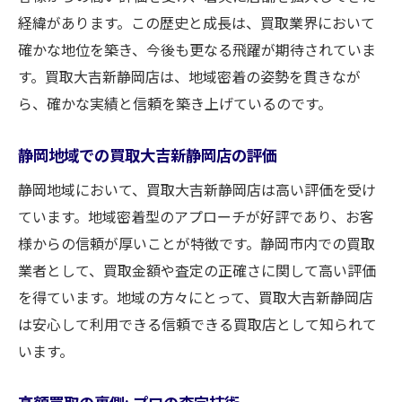
取で信頼を集める理由
経緯があります。この歴史と成長は、買取業界において
ブランド品と貴金属の査定基準
確かな地位を築き、今後も更なる飛躍が期待されていま
高価買取の実現方法
す。買取大吉新静岡店は、地域密着の姿勢を貫きなが
ら、確かな実績と信頼を築き上げているのです。
ブランド品貴金属の市場価値を見極める
買取大吉新静岡店の専門知識と経験
静岡地域での買取大吉新静岡店の評価
信頼される理由: 高額買取の実績
静岡地域において、買取大吉新静岡店は高い評価を受け
高額買取のための適切なメンテナンスと保
ています。地域密着型のアプローチが好評であり、お客
存方法
様からの信頼が厚いことが特徴です。静岡市内での買取
透明性の高い査定で安心！買取大吉新静岡店の
業者として、買取金額や査定の正確さに関して高い評価
高額買取の魅力
を得ています。地域の方々にとって、買取大吉新静岡店
透明性のある査定プロセスとは
は安心して利用できる信頼できる買取店として知られて
公平な価格設定の秘密
います。
顧客が安心できる査定システム