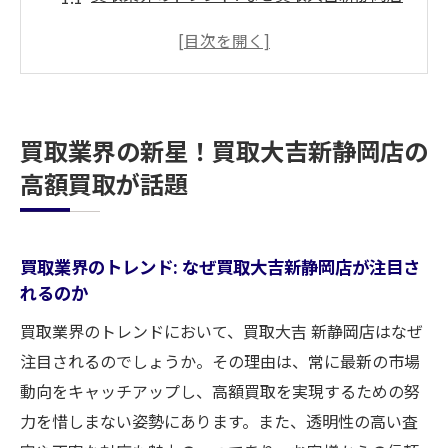
が注目されるのか
ユーザーの声: 高額買取の実例と満足度
他店と比較: 買取大吉新静岡店の強み
買取大吉新静岡店の歴史と成長
買取業界の新星！買取大吉新静岡店の
静岡地域での買取大吉新静岡店の評価
高額買取が話題
高額買取の裏側: プロの査定技術
買取大吉新静岡店が選ばれる理由とは？高額買
取の秘密に迫る
買取業界のトレンド: なぜ買取大吉新静岡店が注目さ
れるのか
買取大吉新静岡店の査定プロセスを解説
市場調査：常に最新の情報をキャッチ
買取業界のトレンドにおいて、買取大吉 新静岡店はなぜ
顧客第一主義: 高額買取と信頼の関係
注目されるのでしょうか。その理由は、常に最新の市場
動向をキャッチアップし、高額買取を実現するための努
高額買取を実現するための技術とノウハウ
力を惜しまない姿勢にあります。また、透明性の高い査
買取大吉新静岡店の社員教育と高額買取の