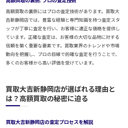
高額買取の裏側: プロの査定技術
査定の透明性を保つための取り組み
高額買取を実現するための透明性
高額買取の裏側にはプロの査定技術があります。買取大
吉新静岡店では、豊富な経験と専門知識を持つ査定スタ
買取大吉新静岡店の信頼性の源泉
ッフが丁寧に査定を行い、お客様に適正な価格を提供し
買取大吉新静岡店で大切な品物を高額買取へ導
ています。正確な査定は、お客様の大切な品物に対する
くプロの技
信頼を築く重要な要素です。買取業界のトレンドや市場
プロの査定士が明かす高額買取のコツ
動向を把握し、プロの目線で的確な査定を行うことで、
大切な品物の価値を最大限に引き出す方法
多くのお客様から高い評価を受けています。
高額買取のためのポイント
買取大吉新静岡店の査定士の訓練と技能
高額買取を実現するためのアドバイス
買取大吉新静岡店が選ばれる理由と
は？高額買取の秘密に迫る
プロが教える高額買取の裏技
買取大吉新静岡店の査定プロセスを解説