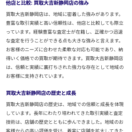
他店と比較: 買取大吉新静岡店の強み
高額買取を体感するためのステップ
買取大吉新静岡店は、地域に密着した強みがあります。
初めての方でも安心の買取プロセス
豊富な取引実績と高い信頼性は、他店と比較しても際立
口コミと評判が示す信頼の証
っています。経験豊富な査定士が在籍し、正確かつ迅速
買取大吉新静岡店の優れた顧客サービス
な査定を行うことができる点も大きな強みと言えます。
最新の市場動向を把握し買取大吉新静岡店が高
お客様のニーズに合わせた柔軟な対応も可能であり、納
額買取を約束
得いく価格での買取が期待できます。買取大吉新静岡店
は、信頼と実績に裏打ちされた強力な存在として地域の
最新の市場動向とその意味
お客様に支持されています。
買取大吉新静岡店の情報ネットワーク
高額買取のための市場分析
買取大吉新静岡店の歴史と成長
市場動向を先取りする方法
買取大吉新静岡店の歴史は、地域での信頼と成長を体現
買取大吉新静岡店の市場戦略
しています。長年にわたり培われてきた取引実績と査定
高額買取を支えるマーケットインサイト
技術は、店舗の歴史とともに歩んできました。地域のお
買取大吉新静岡店がブランド品貴金属の高額買
客様からの高い評価を受け、着実に店舗を拡大してきた