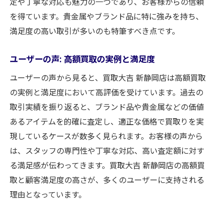
定や丁寧な対応も魅力の一つであり、お客様からの信頼
秘訣
を得ています。貴金属やブランド品に特に強みを持ち、
透明性のある取引とその重要性
満足度の高い取引が多いのも特筆すべき点です。
市場動向を見極め高額買取を実現する買取大吉
新静岡店の実力
ユーザーの声: 高額買取の実例と満足度
市場動向の把握方法とその重要性
ユーザーの声から見ると、買取大吉 新静岡店は高額買取
最新の買取市場トレンド
の実例と満足度において高評価を受けています。過去の
高額買取のためのデータ分析
取引実績を振り返ると、ブランド品や貴金属などの価値
買取大吉新静岡店の市場リサーチ手法
あるアイテムを的確に査定し、適正な価格で買取りを実
専門家の視点から見る市場動向
現しているケースが数多く見られます。お客様の声から
は、スタッフの専門性や丁寧な対応、高い査定額に対す
市場動向が高額買取に与える影響
る満足感が伝わってきます。買取大吉 新静岡店の高額買
信頼と実績の買取大吉新静岡店で高額買取の魅
取と顧客満足度の高さが、多くのユーザーに支持される
力を体感しよう
理由となっています。
顧客の声: 実際の高額買取体験
買取大吉新静岡店の成功事例