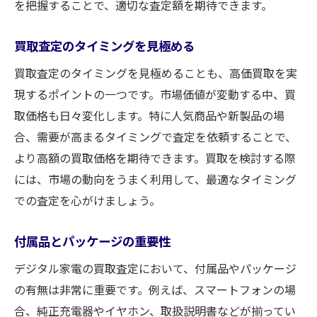
を把握することで、適切な査定額を期待できます。
家電の買取方法
オンライン査定の利点と欠点
買取査定のタイミングを見極める
実店舗での買取方法
買取査定のタイミングを見極めることも、高価買取を実
買取イベントを活用する
現するポイントの一つです。市場価値が変動する中、買
デジタル家電の売り時を見極める
取価格も日々変化します。特に人気商品や新製品の場
買取価格に影響を与える要素
合、需要が高まるタイミングで査定を依頼することで、
中古市場の動向をチェックする
より高額の買取価格を期待できます。買取を検討する際
には、市場の動向をうまく利用して、最適なタイミング
買取価格を上げるためのデジタル家電の査定ポ
での査定を心がけましょう。
イント
製品状態の評価基準
付属品とパッケージの重要性
付属品の有無とその重要性
デジタル家電の買取査定において、付属品やパッケージ
動作確認の徹底
の有無は非常に重要です。例えば、スマートフォンの場
製造年と市場価値の関係
合、純正充電器やイヤホン、取扱説明書などが揃ってい