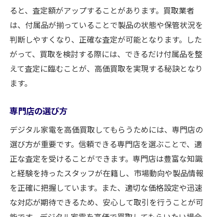
オリジナルパーツの保持
ると、査定額がアップすることがあります。買取業者
保証書や取扱説明書の保管
は、付属品が揃っていることで製品の状態や保管状況を
デジタル家電の高価買取を叶えるために知るべ
判断しやすくなり、正確な査定が可能となります。した
きこと
がって、買取を検討する際には、できるだけ付属品を整
買取店の選び方とその特徴
えて査定に臨むことが、高価買取を実現する秘訣となり
ます。
中古市場の最新トレンド
買取前の準備とチェックポイント
専門店の選び方
高価買取を実現するための交渉術
デジタル家電を高価買取してもらうためには、専門店の
買取の流れとスムーズな進め方
選び方が重要です。信頼できる専門店を選ぶことで、適
顧客レビューの活用方法
正な査定を受けることができます。専門店は豊富な知識
買取大吉新静岡店が教えるデジタル家電の高価
と経験を持ったスタッフが在籍し、市場動向や製品情報
買取テクニック
を正確に把握しています。また、適切な価格設定や迅速
買取大吉の査定プロセス
な対応が期待できるため、安心して取引を行うことが可
新静岡店の特長とサービス
能です。デジタル家電を高価で買取してもらいたい場合