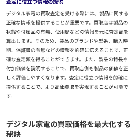
査定に役立つ情報の提供
ータ活用法
デジタル家電の買取査定を受ける際には、製品に関する
最新の市場動向をチェックする
正確な情報を提供することが重要です。買取店は製品の
需要と供給のバランスを理解する
状態や付属品の有無、使用歴などの情報を元に査定額を
オンラインリサーチの活用法
算出します。そのため、製品のブランドや型番、購入時
専門家の意見を参考にする
期、保証書の有無などの情報を的確に伝えることで、正
データ分析ツールの使い方
確な査定額を得ることができます。また、製品の特長や
買取価格の予測方法
付加価値を説明することで、買取店側も製品の価値を正
しく評価しやすくなります。査定に役立つ情報を的確に
提供することで、より高価買取を実現することが可能で
す。
デジタル家電の買取価格を最大化する
秘訣