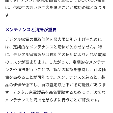
高価買取を実現するためのポイント
は、信頼性の高い専門店を選ぶことが成功の鍵となりま
す。
顧客との信頼関係の構築
最新の市場データの活用
メンテナンスと清掃が重要
買取価格に還元する方法
デジタル家電の買取価値を最大限に引き上げるために
デジタル家電の買取で高額を得るためのステッ
は、定期的なメンテナンスと清掃が欠かせません。特
プバイステップガイド
に、デジタル家電製品は長期間の使用により汚れや故障
買取準備の基本ステップ
のリスクが高まります。したがって、定期的なメンテナ
査定から買取までの流れ
ンスや清掃を行うことで、製品の状態を維持し、買取価
買取価格を引き上げるコツ
値を高めることが可能です。メンテナンスを怠ると、製
高額買取を狙うためのポイント
品の価値が低下し、買取査定額も下がる可能性がありま
効果的な交渉の仕方
す。デジタル家電製品を高価買取するためには、適切な
メンテナンスと清掃を怠らずに行うことが肝要です。
買取後のフォローアップ
デジタル家電の買取を成功させるための市場デ