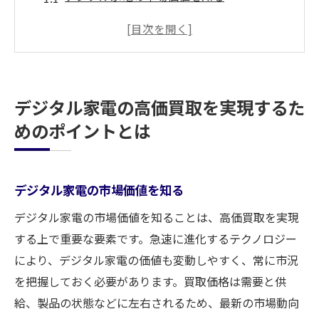
買取査定のタイミングを見極める
付属品とパッケージの重要性
専門店の選び方
メンテナンスと清掃が重要
デジタル家電の高価買取を実現するた
査定に役立つ情報の提供
めのポイントとは
デジタル家電の買取価格を最大化する秘訣
最新モデルの需要と供給
デジタル家電の市場価値を知る
買取前のクリーニング方法
付属品の有無が買取価格に与える影響
デジタル家電の市場価値を知ることは、高価買取を実現
出張買取サービスの活用例
する上で重要な要素です。急速に進化するテクノロジー
により、デジタル家電の価値も変動しやすく、常に市況
複数の買取店を比較するメリット
を把握しておく必要があります。買取価格は需要と供
市場のトレンドを把握する方法
給、製品の状態などに左右されるため、最新の市場動向
高価買取を目指すなら知っておきたいデジタル