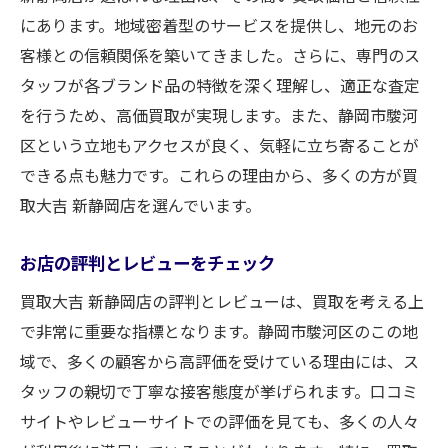
付属品の有無が価格に与える影響
にあります。地域密着型のサービスを提供し、地元のお
出張買取と店頭買取の違い
客様との信頼関係を築いてきました。さらに、専門のス
買取時の注意点とトラブル回避
タッフが各ブランド品の特徴を深く理解し、適正な査定
安心してブランド品買取ができる静岡市駿河区
を行うため、高価買取が実現します。また、静岡市駿河
の買取大吉
区という立地もアクセスが良く、気軽に立ち寄ることが
お客様の安全を第一に考える店舗運営
できる点も魅力です。これらの理由から、多くの方が買
信頼できるスタッフの対応
取大吉 新静岡店を選んでいます。
セキュリティ対策とプライバシー保護
お店の評判とレビューをチェック
初めてでも安心して利用できる理由
買取大吉 新静岡店の評判とレビューは、買取を考える上
アフターサポートの充実
で非常に重要な指標となります。静岡市駿河区のこの地
口コミから見る安心感
域で、多くの顧客から高評価を受けている理由には、ス
買取大吉 新静岡店でブランドバッグを高価買取
タッフの親切で丁寧な接客態度が挙げられます。口コミ
する方法
サイトやレビューサイトでの評価を見ても、多くの人々
ブランドバッグの査定ポイント