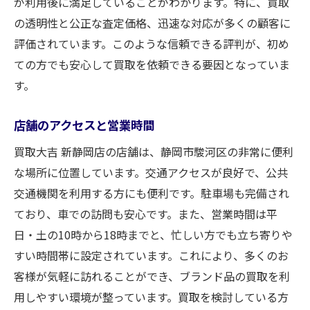
が利用後に満足していることがわかります。特に、買取
高価買取のための手入れと保管方法
の透明性と公正な査定価格、迅速な対応が多くの顧客に
市場価値を高めるコツ
評価されています。このような信頼できる評判が、初め
ブランドバッグのトレンドと需要
ての方でも安心して買取を依頼できる要因となっていま
す。
買取大吉 新静岡店の強みとは
査定後の流れと安心サポート
店舗のアクセスと営業時間
静岡市駿河区でのブランド時計買取は買取大吉
買取大吉 新静岡店の店舗は、静岡市駿河区の非常に便利
にお任せ
な場所に位置しています。交通アクセスが良好で、公共
ブランド時計の査定基準
交通機関を利用する方にも便利です。駐車場も完備され
高額買取が期待できる時計の特徴
ており、車での訪問も安心です。また、営業時間は平
人気ブランド時計の最新相場
日・土の10時から18時までと、忙しい方でも立ち寄りや
時計のメンテナンスで査定額アップ
すい時間帯に設定されています。これにより、多くのお
買取大吉 新静岡店の時計買取実績
客様が気軽に訪れることができ、ブランド品の買取を利
時計買取の流れと注意点
用しやすい環境が整っています。買取を検討している方