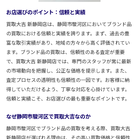
静岡市駿河区でブランド品の高価買取が期待で
お店選びのポイント：信頼と実績
きる理由
買取大吉 新静岡店は、静岡市駿河区においてブランド品
買取大吉 新静岡店の市場分析力
の買取における信頼と実績を誇ります。まず、過去の豊
需要と供給のバランスを考慮した査定
富な取引実績があり、地域の方々から高く評価されてい
希少価値のあるブランド品の評価基準
ます。ブランド品の買取は、信頼性のある査定が重要
コンディションの良さが高価買取に直結
で、買取大吉 新静岡店では、専門のスタッフが常に最新
買取強化中のブランドとアイテム
の市場動向を把握し、公正な価格を提示します。また、
季節やトレンドが価格に与える影響
査定プロセスの透明性も信頼性の一因です。お客様に納
買取大吉 新静岡店でブランド品を売る前に知っ
得していただけるよう、丁寧な対応を心掛けています。
ておきたいこと
信頼と実績こそ、お店選びの最も重要なポイントです。
買取前に準備するべきこと
なぜ静岡市駿河区で買取大吉なのか
査定に影響するポイントとは
静岡市駿河区でブランド品の買取を考える際、買取大吉
ブランド品の保存状態をチェック
新静岡店が選ばれる理由は、その高い買取価格と信頼性