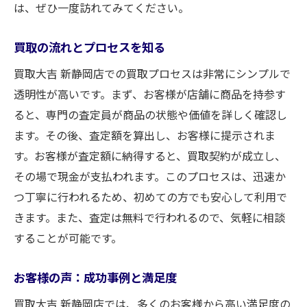
は、ぜひ一度訪れてみてください。
初めてのブランド品買取でも安心！買取大吉 新
静岡店のサービス解説
買取の流れとプロセスを知る
初心者向け買取ガイド
買取大吉 新静岡店での買取プロセスは非常にシンプルで
査定から買取までの流れ
透明性が高いです。まず、お客様が店舗に商品を持参す
よくある質問とその回答
ると、専門の査定員が商品の状態や価値を詳しく確認し
買取時に必要な書類と準備
ます。その後、査定額を算出し、お客様に提示されま
安心して利用できる理由
す。お客様が査定額に納得すると、買取契約が成立し、
お得なキャンペーン情報
その場で現金が支払われます。このプロセスは、迅速か
つ丁寧に行われるため、初めての方でも安心して利用で
きます。また、査定は無料で行われるので、気軽に相談
することが可能です。
お客様の声：成功事例と満足度
買取大吉 新静岡店では、多くのお客様から高い満足度の