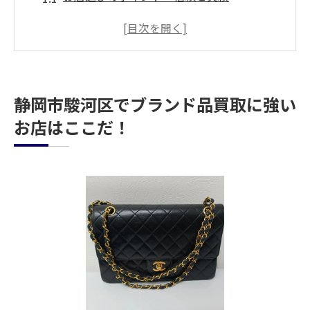
なぜ静岡市駿河区で買取大吉なのか
お店の評判とレビューをチェック
店舗のアクセスと営業時間
買取の流れとプロセスを知る
静岡市駿河区でブランド品買取に強い
お客様の声：成功事例と満足度
お店はここだ！
ブランド品買取の専門店、買取大吉 新静岡店の
魅力
専門スタッフによる丁寧な査定
豊富な買取実績と高評価
安心して利用できるサービス内容
リアルタイムな相場情報の反映
非公開での査定とプライバシー保護
高額買取の秘密とは