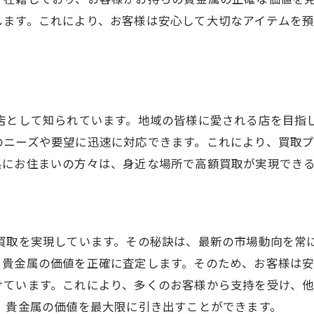
便利な店舗アクセス
します。これにより、お客様は安心して大切なアイテムを
大吉新静岡店で貴金属を高額買取するためのコツ
高額買取のためのポイント
査定前にやっておくべきこと
状態を保つための管理法
店として知られています。地域の皆様に愛される店を目指
出張買取を有効活用
のニーズや要望に迅速に対応できます。これにより、買取
複数のアイテムをまとめて買取
県にお住まいの方々は、身近な場所で高額買取が実現でき
過去の買取事例を参考にする
県で貴金属買取を検討中なら買取大吉新静岡店が断然おす
静岡県内での買取実績
額買取を実現しています。その秘訣は、最新の市場動向を常
地域密着型サービスの魅力
、貴金属の価値を正確に査定します。そのため、お客様は
他店との比較ポイント
けています。これにより、多くのお客様から支持を受け、
買取大吉新静岡店の強み
、貴金属の価値を最大限に引き出すことができます。