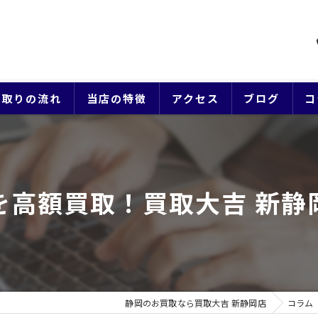
買取りの流れ
当店の特徴
アクセス
ブログ
コ
貴金属
ブランド
を高額買取！買取大吉 新静
ジュエリー
時計
生前整理
静岡のお買取なら買取大吉 新静岡店
コラム