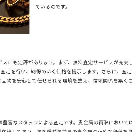
ているのです。
スピーディーな出張買取サービス
予約から査定までの流れ
迅速対応のためのスタッフ教育
お客様の時間を大切にする姿勢
迅速な査定結果の提示
効率的な取引プロセス
ビスにも定評があります。まず、無料査定サービスが充実
に査定を行い、納得のいく価格を提示します。さらに、査
大吉新静岡店が選ばれる理由とは？貴金属買取のポイント
な品物を安心して任せられる環境を整え、信頼関係を築く
丁寧な接客とサービス
豊富な買取実績
高評価の口コミとレビュー
専門知識を持つ査定士
験豊富なスタッフによる査定です。貴金属の買取において
お客様第一の対応
が在籍しており、お客様がお持ちの貴金属の正確な価値を