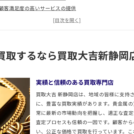
顧客満足度の高いサービスの提供
経験豊富なスタッフによる査定
地域密着型の安心感
他店に負けない高額買取
口コミで評判の買取店
買取するなら買取大吉新静岡
大吉新静岡店が提供する貴金属の無料査定サービスの魅力
無料査定の流れと手順
査定のポイントと注意点
実績と信頼のある買取専門店
査定結果の信頼性について
買取大吉 新静岡店は、地域の皆様に支持
市場動向を反映した査定価格
に、豊富な買取実績があります。貴金属の
出張査定サービスの活用法
常に最新の市場動向を把握し、適正な査定
査定プロセスも信頼の一因です。顧客から
査定にかかる時間と費用
い、公正な価格で買取を行っています。こ
な対応で貴金属を高額買取する買取大吉新静岡店の秘密