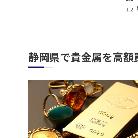
静岡県で貴金属を高額
買取
迅速