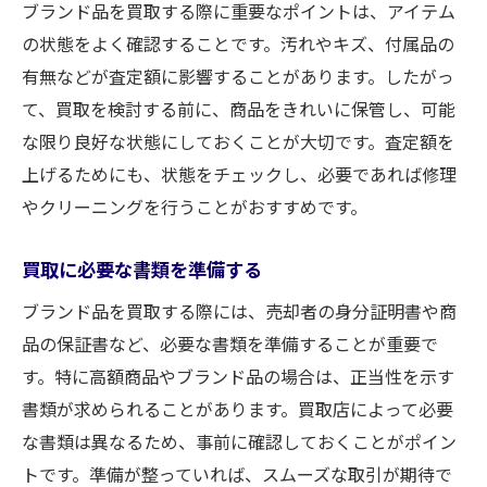
ブランド品を買取する際に重要なポイントは、アイテム
心
の状態をよく確認することです。汚れやキズ、付属品の
買取依頼の方法と手順
有無などが査定額に影響することがあります。したがっ
査定から買取成立までの流れ
て、買取を検討する前に、商品をきれいに保管し、可能
必要な書類と情報の準備
な限り良好な状態にしておくことが大切です。査定額を
査定結果に納得するためのポイント
上げるためにも、状態をチェックし、必要であれば修理
高価買取を実現するためのブランド品の選び方
やクリーニングを行うことがおすすめです。
人気ブランドとその特徴
買取に必要な書類を準備する
高価買取されやすいアイテムの特徴
買取前のケアとメンテナンス
ブランド品を買取する際には、売却者の身分証明書や商
品の保証書など、必要な書類を準備することが重要で
査定額を上げるためのアドバイス
す。特に高額商品やブランド品の場合は、正当性を示す
シーズンやトレンドの影響
書類が求められることがあります。買取店によって必要
複数のアイテムをまとめて売るメリット
な書類は異なるため、事前に確認しておくことがポイン
買取大吉新静岡店利用者の声リアルな体験談を
トです。準備が整っていれば、スムーズな取引が期待で