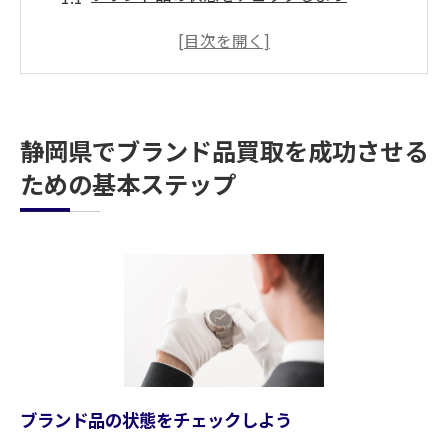
買取に必要な書類を準備する
市場価格と相場を事前に調べる
信頼できる買取店を選ぶコツ
査定後の交渉ポイントを押さえる
静岡県でブランド品買取を成功させる
買取大吉新静岡店の特徴と信頼できる査定のポ
ための基本ステップ
イント
専門スタッフが査定を担当
最新の市場価格を反映した査定
無料査定とそのメリット
鑑定書と保証書の取り扱いについて
査定の透明性と信頼性
顧客満足度の高いサービス
ブランド品の状態をチェックしよう
ブランド品買取の流れを徹底解説初めてでも安