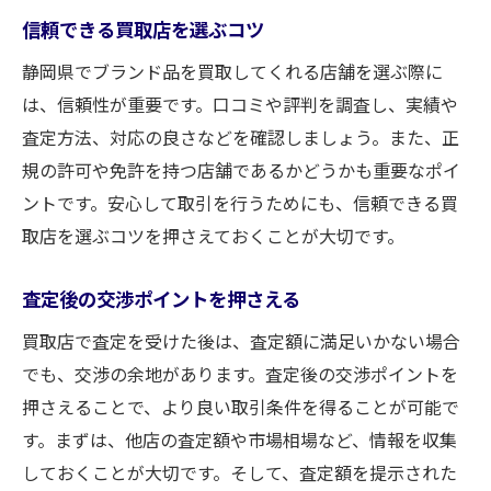
信頼できる買取店を選ぶコツ
買取大吉新静岡店が選ばれる理由とその魅力
静岡県でブランド品を買取してくれる店舗を選ぶ際に
豊富な買取実績と信頼性
は、信頼性が重要です。口コミや評判を調査し、実績や
専門スタッフによる安心査定
査定方法、対応の良さなどを確認しましょう。また、正
高額買取を実現する仕組み
規の許可や免許を持つ店舗であるかどうかも重要なポイ
顧客満足度の高いサービス
ントです。安心して取引を行うためにも、信頼できる買
ロケーションの利便性
取店を選ぶコツを押さえておくことが大切です。
リピーターが多い理由
査定後の交渉ポイントを押さえる
買取店で査定を受けた後は、査定額に満足いかない場合
でも、交渉の余地があります。査定後の交渉ポイントを
押さえることで、より良い取引条件を得ることが可能で
す。まずは、他店の査定額や市場相場など、情報を収集
しておくことが大切です。そして、査定額を提示された