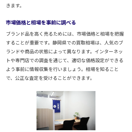
紹介
きます。
買取体験者の満足度の高さ
成功体験談から学ぶポイント
市場価格と相場を事前に調べる
失敗しないためのアドバイス
ブランド品を高く売るためには、市場価格と相場を把握
初めての買取体験の感想
することが重要です。静岡県での買取相場は、人気のブ
リピーターが語る買取大吉の魅力
ランドや商品の状態によって異なります。インターネッ
トや専門店での調査を通じて、適切な価格設定ができる
利用者のリアルな声と評価
よう事前に情報収集を行いましょう。相場を知ること
ブランド品買取の査定基準を理解しよう
で、公正な査定を受けることができます。
ブランド品の価値評価の基礎
状態や使用感の影響
付属品とオリジナルパーツの重要性
市場の需要と供給のバランス
鑑定書や保証書の有無
流行とトレンドの影響