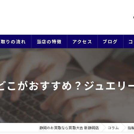
買取りの流れ
当店の特徴
アクセス
ブログ
コ
貴金属
ブランド
どこがおすすめ？ジュエリ
ジュエリー
時計
生前整理
静岡のお買取なら買取大吉 新静岡店
コラム
指