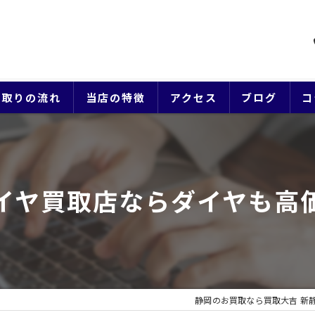
買取りの流れ
当店の特徴
アクセス
ブログ
コ
貴金属
ブランド
イヤ買取店ならダイヤも高
ジュエリー
時計
生前整理
静岡のお買取なら買取大吉 新